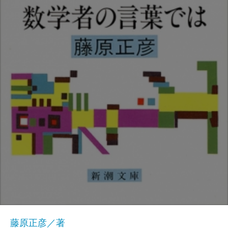
藤原正彦／著