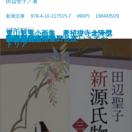
田辺聖子／著
新潮文庫 978-4-10-117515-7 990円 1984/05/29
文庫
電子書籍あり
東山魁夷小画集 唐招提寺全障壁
東山魁夷小画集 ドイツ・オース
数学者の言葉では
ギリシア神話を知っていますか
一瞬の夏〔上〕
一瞬の夏〔下〕
時雨みち
音楽
姥ざかり
新源氏物語〔上〕
新源氏物語〔中〕
新源氏物語〔下〕
菊月夜
王国への道―山田長政―
日曜日の万年筆
春秋山伏記
言葉の海へ
富豪刑事
胡蝶の夢 三
胡蝶の夢 四
画
トリア