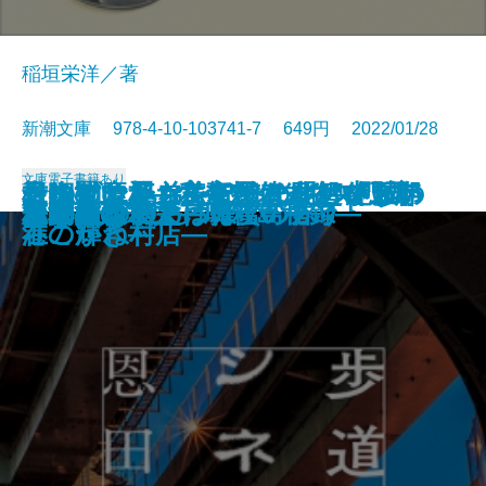
稲垣栄洋／著
新潮文庫 978-4-10-103741-7 649円 2022/01/28
文庫
電子書籍あり
君に勧む杯 文豪とアルケミスト
青銅の魔人―私立探偵 明智小五郎
もうすぐいなくなります―絶滅の
そのマンション、終の住処でいい
一晩置いたカレーはなぜおいしい
コンビニ兄弟2―テンダネス門司
根っこと翼―美智子さまという存
市塵〔下〕
同潤会代官山アパートメント
ボダ子
残りものには、過去がある
いかれころ
歩道橋シネマ
決闘の辻
じじばばのるつぼ
冤罪法廷〔上〕
冤罪法廷〔下〕
巫女島の殺人―呪殺島秘録―
この橋をわたって
あなたの右手は蜂蜜の香り
ノベライズ―case 井伏鱒二―
―
生物学―
ですか？
のか―食材と料理のサイエンス―
港こがね村店―
在の輝き―