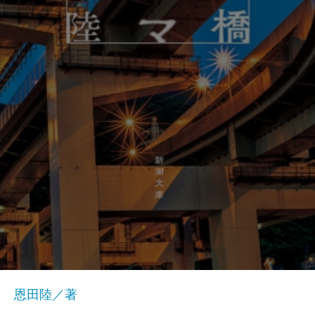
恩田陸／著