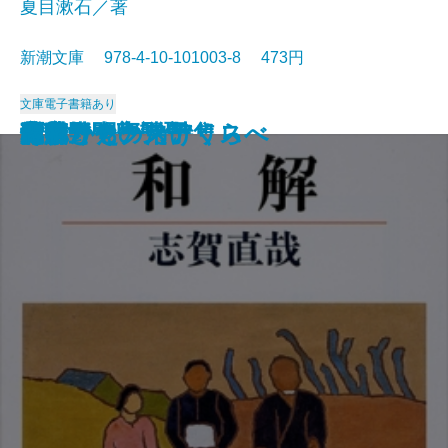
夏目漱石／著
新潮文庫 978-4-10-101003-8 473円
文庫
電子書籍あり
猟銃・闘牛
ヴェルレーヌ詩集
草枕
斜陽
高村光太郎詩集
歌行燈・高野聖
土
真実一路
老妓抄
坊っちゃん
和解
ヰタ・セクスアリス
出家とその弟子
にごりえ・たけくらべ
武蔵野
白痴
青年
雁
それから
門