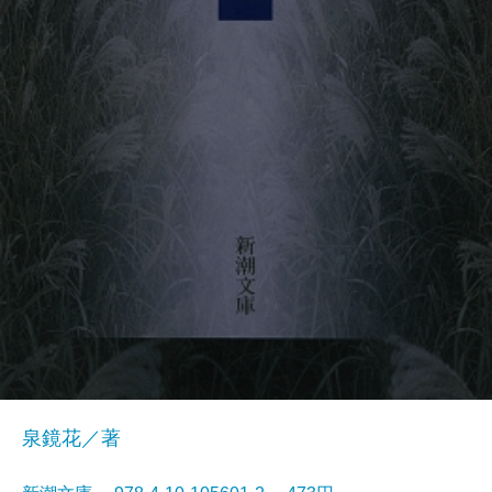
泉鏡花／著