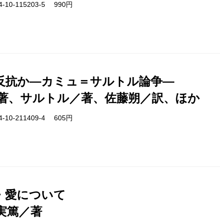
-10-115203-5 990円
反抗か―カミュ＝サルトル論争―
著、サルトル／著、佐藤朔／訳、ほか
-10-211409-4 605円
・愛について
実篤／著