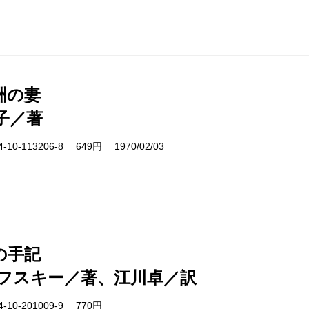
洲の妻
子／著
10-113206-8 649円 1970/02/03
の手記
フスキー／著、江川卓／訳
-10-201009-9 770円