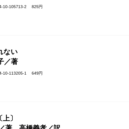
-10-105713-2 825円
れない
子／著
-10-113205-1 649円
〔上〕
／著、高橋義孝／訳