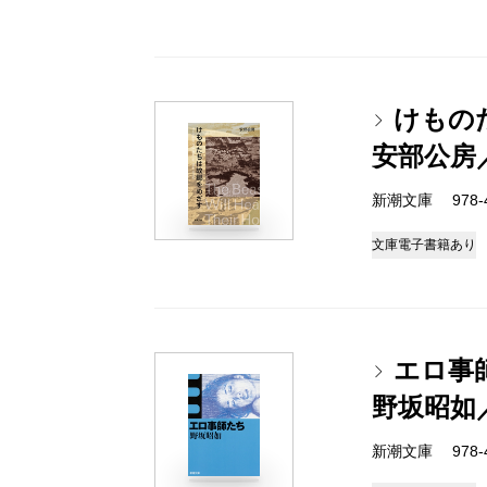
けもの
安部公房
新潮文庫 978-4-
文庫
電子書籍あり
エロ事
野坂昭如
新潮文庫 978-4-