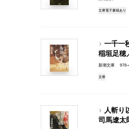
文庫
電子書籍あり
一千一
稲垣足穂
新潮文庫 978-4
文庫
人斬り
司馬遼太