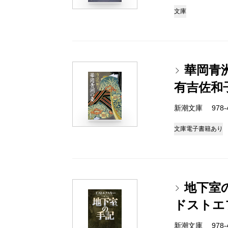
文庫
華岡青
有吉佐和
新潮文庫 978-4-
文庫
電子書籍あり
地下室
ドストエ
新潮文庫 978-4