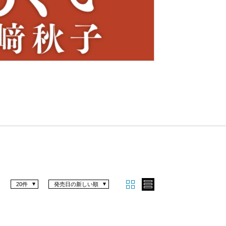
Nex
t
20件
発売日の新しい順