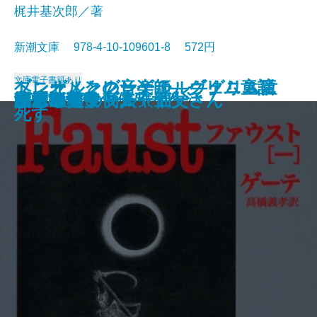
梶井基次郎／著
新潮文庫 978-4-10-109601-8 572円
文庫
電子書籍あり
ブレーメンの音楽師―グリム童話
ヘンゼルとグレーテル―グリム童
トニオ・クレーゲル ヴェニスに
ジュリアス・シーザー
近代能楽集
ファウスト〔二〕
江分利満氏の優雅な生活
藤村詩集
楼蘭
幸福な王子
檸檬
ファウスト〔一〕
リア王
眠れる美女
ヴェニスの商人
美しい星
レ・ミゼラブル〔五〕
かもめ・ワーニャ伯父さん
ハムレット
八月の光
集III―
話集II―
死す