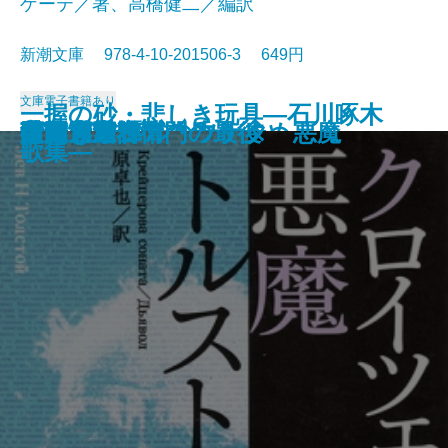
ゲーテ／著、高橋健二／編訳
新潮文庫 978-4-10-201506-3 649円
文庫
電子書籍あり
一握の砂・悲しき玩具―石川啄木
愛と死
絵のない絵本
田舎教師
変身
硝子戸の中
田園交響楽
倫敦塔・幻影の盾
光あるうち光の中を歩め
真理先生
ゲーテ格言集
クロイツェル・ソナタ 悪魔
行人
人間ぎらい
蒲団・重右衛門の最後
こころ
白鯨〔下〕
白鯨〔上〕
彼岸過迄
ぼく東綺譚
歌集―