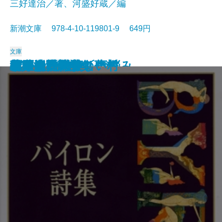
三好達治／著、河盛好蔵／編
新潮文庫 978-4-10-119801-9 649円
文庫
孤独な散歩者の夢想
ゲーテ詩集
脂肪の塊・テリエ館
パルムの僧院〔下〕
巴里の憂鬱
若きウェルテルの悩み
ハイネ詩集
女の一生
パルムの僧院〔上〕
三好達治詩集
バイロン詩集
春琴抄
風立ちぬ・美しい村
ヴィヨンの妻
北原白秋詩集
萩原朔太郎詩集
ヘッセ詩集
春の嵐
椿姫
春