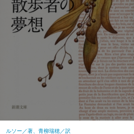
ルソー／著、青柳瑞穂／訳