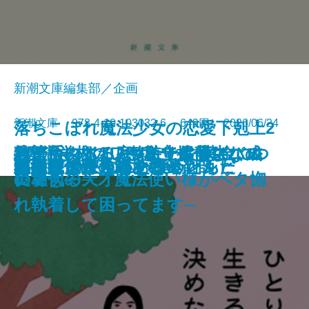
新潮文庫編集部／企画
新潮文庫 978-4-10-103032-6 649円 2026/06/24
落ちこぼれ魔法少女の恋愛下剋上2
絞首台のある庭─私立探偵マニ
君が手にするはずだった黄金につ
熟達論─人はいつまでも学び、成
バイ・タイム─整時士佐藤スバル
─魔法学校のワケあり劣等生なの
文庫
ともぐい
リリアン
脇役探偵は見逃さない
隣人
聖女が、壺
龍の隠し子 幽世の薬剤師
プレゼント
あなたはここにいなくとも
きろくのほん
ひとりで生きると決めたんだ
成瀬は信じた道をいく
星を織る
ロボットが泣いた夜
血道
小公女たちのしあわせレシピ
ー・ムーン─
いて
長できる─
の哀切─
に稀代の天才魔法使い様がベタ惚
れ執着して困ってます─