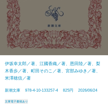
伊坂幸太郎／著、江國香織／著、恩田陸／著、梨
木香歩／著、町田そのこ／著、宮部みゆき／著、
米澤穂信／著
新潮文庫 978-4-10-133257-4 825円 2026/06/24
文庫
電子書籍あり