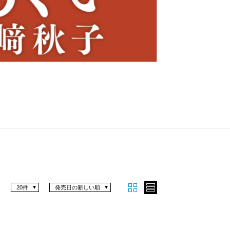
Nex
t
20件
発売日の新しい順