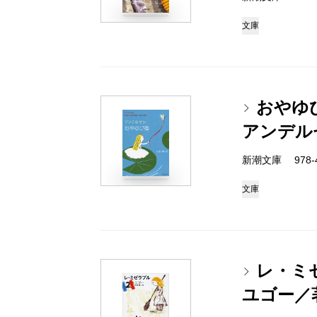
文庫
おやゆび
アンデル
新潮文庫 978-4
文庫
レ・ミ
ユゴー／