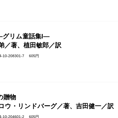
―グリム童話集I―
弟／著、植田敏郎／訳
-10-208301-7 605円
の贈物
ロウ・リンドバーグ／著、吉田健一／訳
-10-204601-2 605円