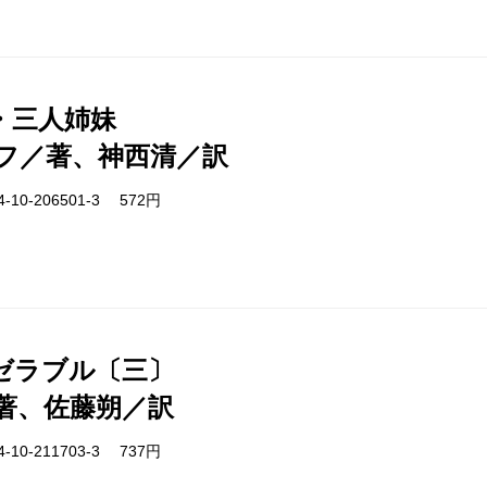
・三人姉妹
フ／著、神西清／訳
-10-206501-3 572円
ゼラブル〔三〕
著、佐藤朔／訳
-10-211703-3 737円