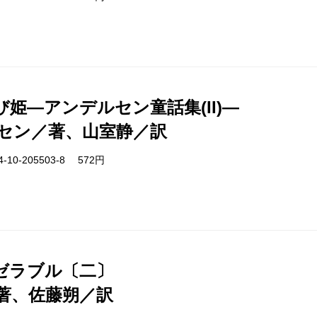
姫―アンデルセン童話集(II)―
セン／著、山室静／訳
-10-205503-8 572円
ゼラブル〔二〕
著、佐藤朔／訳