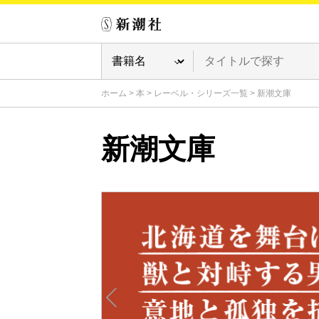
ホーム
>
本
>
レーベル・シリーズ一覧
>
新潮文庫
新潮文庫