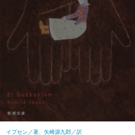
イプセン／著、矢崎源九郎／訳