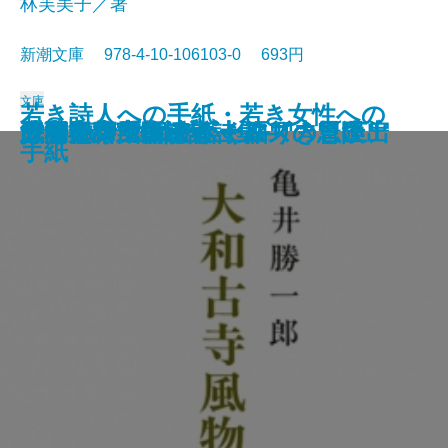
林芙美子／著
新潮文庫 978-4-10-106103-0 693円
文庫
若き詩人への手紙・若き女性への
人形の家
恐怖の谷
蟹工船・党生活者
マルテの手記
武蔵野夫人
緋色の研究
ツァラトストラかく語りき〔下〕
シャーロック・ホームズの帰還
サロメ・ウィンダミア卿夫人の扇
浮雲
大和古寺風物誌
シャーロック・ホームズの冒険
シャーロック・ホームズの思い出
ジェーン・エア〔上〕
ツァラトストラかく語りき〔上〕
武者小路実篤詩集
はつ恋
海潮音―上田敏訳詩集―
人間失格
手紙