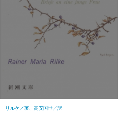
リルケ／著、高安国世／訳