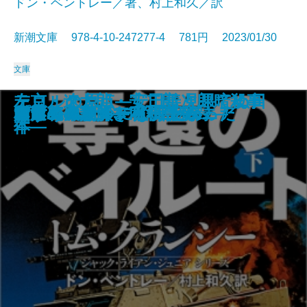
ドン・ベントレー／著、村上和久／訳
新潮文庫 978-4-10-247277-4 781円 2023/01/30
文庫
テロルの原点―安田善次郎暗殺事
左京・遼太郎・安二郎 見果てぬ日
占
名探偵のはらわた
画家とモデル―宿命の出会い―
文豪ナビ 遠藤周作
影に対して―母をめぐる物語―
近鉄特急殺人事件
死神の棋譜
鏡影劇場〔上〕
鏡影劇場〔下〕
奪還のベイルート〔上〕
奪還のベイルート〔下〕
幽世の薬剤師3
人形島の殺人―呪殺島秘録―
雪月花―謎解き私小説―
プロジェクト・インソムニア
村田エフェンディ滞土録
コラムニストになりたかった
みずうみ
件―
本