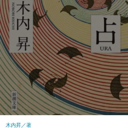
木内昇／著