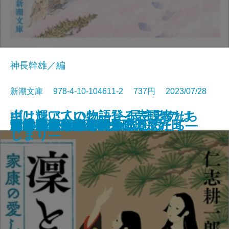
神長幹雄／編
新潮文庫 978-4-10-104611-2 737円 2023/07/28
山は輝いていた―登る表現者たち
ギリシア人の物語1―民主政のは
文庫
サキの忘れ物
沙林 偽りの王国〔上〕
沙林 偽りの王国〔下〕
舞姫
キリング・ヒル
ウナギが故郷に帰るとき
金春屋ゴメス 因果の刀
夏の約束、水の聲
母影
凜と咲け―家康の愛した女たち―
芽吹長屋仕合せ帖 日日是好日
湖の女たち
脳はみんな病んでいる
ひとすじの光を辿れ
すべてはエマのために
幽世の薬剤師4
とわの庭
この気持ちもいつか忘れる
十三人の断章―
じまり―