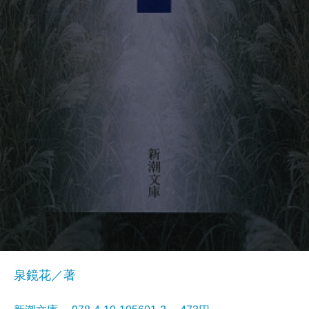
泉鏡花／著