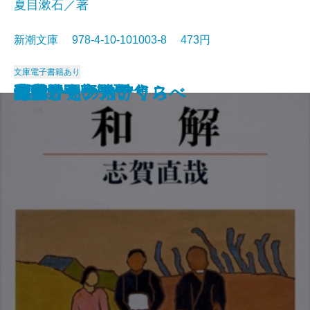
夏目漱石／著
新潮文庫 978-4-10-101003-8 473円
文庫
電子書籍あり
猟銃・闘牛
ヴェルレーヌ詩集
草枕
斜陽
高村光太郎詩集
歌行燈・高野聖
土
真実一路
老妓抄
坊っちゃん
和解
ヰタ・セクスアリス
出家とその弟子
にごりえ・たけくらべ
武蔵野
白痴
青年
雁
それから
門