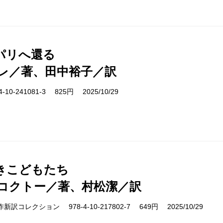
パリへ還る
レ／著、田中裕子／訳
10-241081-3 825円 2025/10/29
きこどもたち
コクトー／著、村松潔／訳
cs 名作新訳コレクション 978-4-10-217802-7 649円 2025/10/29