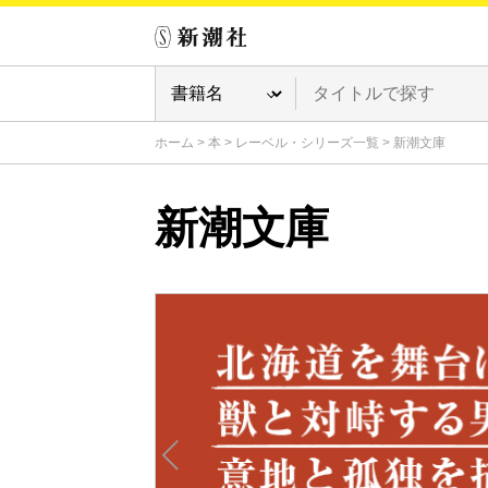
ホーム
>
本
>
レーベル・シリーズ一覧
>
新潮文庫
新潮文庫