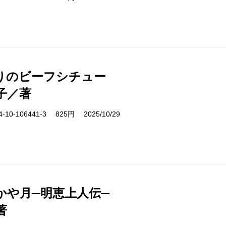
りのビーフシチュー
子／著
10-106441-3 825円 2025/10/29
かや月─明恵上人伝─
著