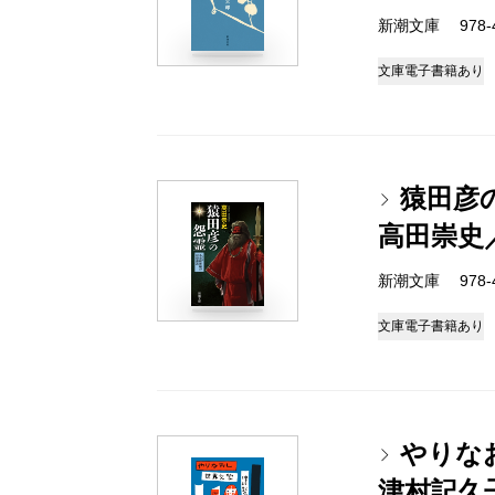
新潮文庫 978-4-
文庫
電子書籍あり
猿田彦
高田崇史
新潮文庫 978-4-
文庫
電子書籍あり
やりな
津村記久