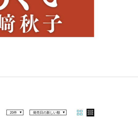
Nex
t
20件
発売日の新しい順