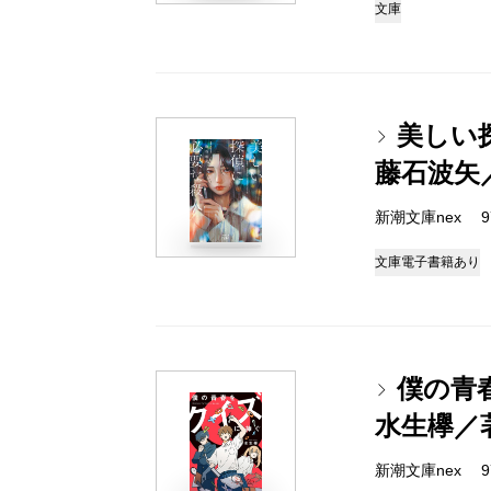
文庫
美しい
藤石波矢
新潮文庫nex 978
文庫
電子書籍あり
僕の青
水生欅／
新潮文庫nex 978