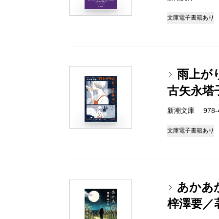
文庫
電子書籍あり
雨上が
古矢永塔
新潮文庫 978-4-
文庫
電子書籍あり
あかあ
梓澤要／