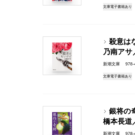
文庫
電子書籍あり
殺意は
乃南アサ
新潮文庫 978-4-
文庫
電子書籍あり
銀将の
橋本長道
新潮文庫 978-4-