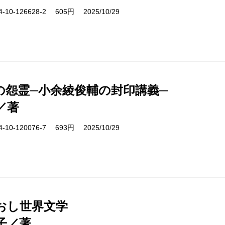
10-126628-2 605円 2025/10/29
の怨霊─小余綾俊輔の封印講義─
／著
10-120076-7 693円 2025/10/29
おし世界文学
子／著