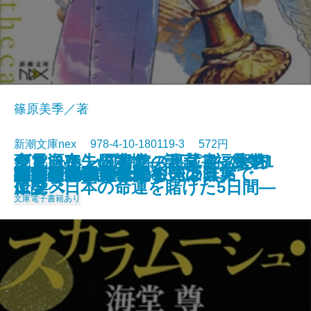
篠原美季／著
新潮文庫nex 978-4-10-180119-3 572円
ジミ・ヘンドリクス・エクスペリ
ヴァチカン図書館の裏蔵書 聖杯
変見自在 日本よ、カダフィ大佐
全電源喪失の記憶―証言・福島第1
2018/02/28
言ってはいけない中国の真実
話術
決定版 快読シェイクスピア
警官の掟
誰がために鐘は鳴る〔上〕
誰がために鐘は鳴る〔下〕
夜空の呪いに色はない
断片のアリス
スカラムーシュ・ムーン
ゴーグル男の怪
神戸電鉄殺人事件
馬たちよ、それでも光は無垢で
掲載禁止
須賀敦子の方へ
影の中の影
あぶない叔父さん
エンス
伝説
に学べ
原発 日本の命運を賭けた5日間―
文庫
電子書籍あり