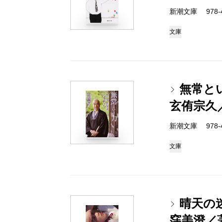
新潮文庫 978-4-
文庫
無常と
玄侑宗久
新潮文庫 978-4-
文庫
晴天の
窪美澄／