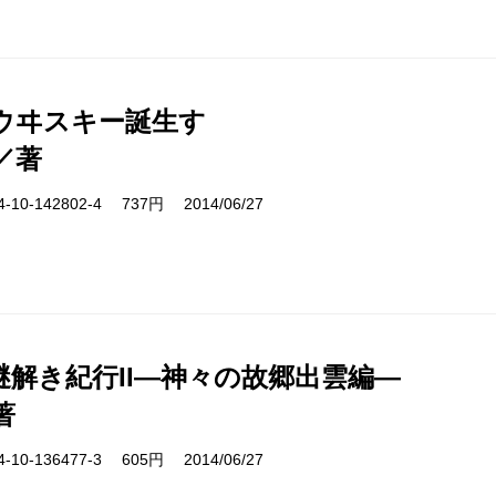
ウヰスキー誕生す
／著
10-142802-4 737円 2014/06/27
謎解き紀行II―神々の故郷出雲編―
著
10-136477-3 605円 2014/06/27