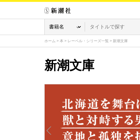
ホーム
>
本
>
レーベル・シリーズ一覧
>
新潮文庫
新潮文庫