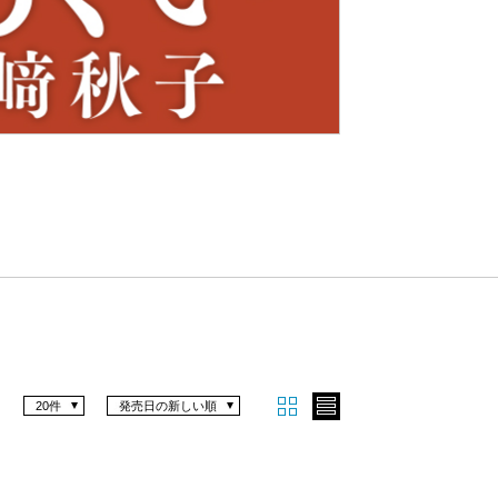
Nex
t
20件
発売日の新しい順