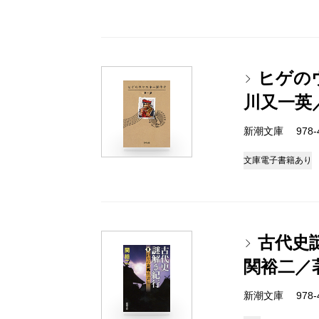
ヒゲの
川又一英
新潮文庫 978-4-
文庫
電子書籍あり
古代史
関裕二／
新潮文庫 978-4-