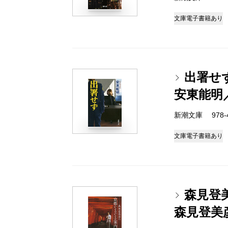
文庫
電子書籍あり
出署せ
安東能明
新潮文庫 978-4-
文庫
電子書籍あり
森見登
森見登美