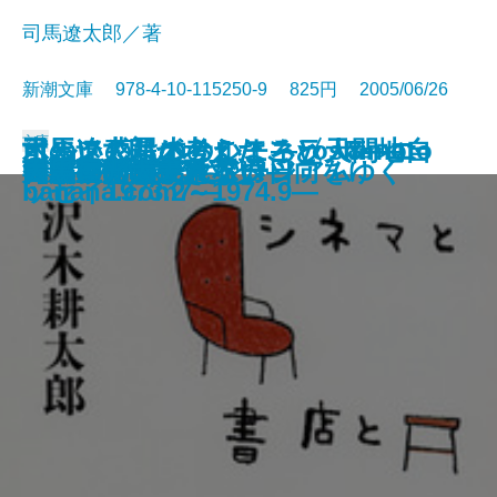
司馬遼太郎／著
新潮文庫 978-4-10-115250-9 825円 2005/06/26
文庫
木のいのち木のこころ〈天・地・
ポルノ惑星のサルモネラ人間―自
司馬遼太郎が考えたこと 8―エ
引っこしはつらいよ―yoshimoto
司馬遼太郎が考えたこと 7―エ
葬送 第一部〔下〕
向田邦子の恋文
お鳥見女房
ジャズ・アネクドーツ
人生は一度だけ。
きよしこ
5年目の魔女
シネマと書店とスタジアム
天皇家の“ふるさと”日向をゆく
図書室の海
言葉の力、生きる力
海馬―脳は疲れない―
再び女たちよ！
日本世間噺大系
大黒屋光太夫〔上〕
人〉
選グロテスク傑作集―
ッセイ1974.10～1976.9―
banana.com7―
ッセイ1973.2～1974.9―