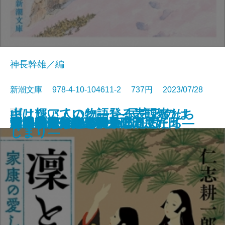
神長幹雄／編
新潮文庫 978-4-10-104611-2 737円 2023/07/28
山は輝いていた―登る表現者たち
ギリシア人の物語1―民主政のは
文庫
サキの忘れ物
沙林 偽りの王国〔上〕
沙林 偽りの王国〔下〕
舞姫
キリング・ヒル
ウナギが故郷に帰るとき
金春屋ゴメス 因果の刀
夏の約束、水の聲
母影
凜と咲け―家康の愛した女たち―
芽吹長屋仕合せ帖 日日是好日
湖の女たち
脳はみんな病んでいる
ひとすじの光を辿れ
すべてはエマのために
幽世の薬剤師4
とわの庭
この気持ちもいつか忘れる
十三人の断章―
じまり―