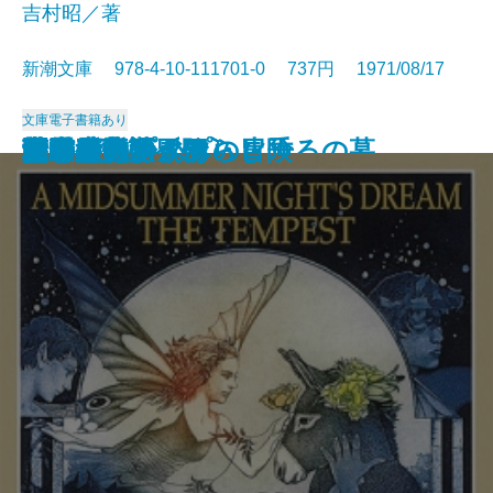
吉村昭／著
新潮文庫 978-4-10-111701-0 737円 1971/08/17
文庫
電子書籍あり
アメリカひじき・火垂るの墓
国盗り物語〔三〕
国盗り物語〔四〕
悪霊〔下〕
悪霊〔上〕
国盗り物語〔一〕
国盗り物語〔二〕
黒い画集
日常生活の冒険
戦艦武蔵
夏の夜の夢・あらし
青の時代
日本三文オペラ
青春の蹉跌
ボッコちゃん
点と線
城
眼の壁
船乗りクプクプの冒険
荒野のおおかみ