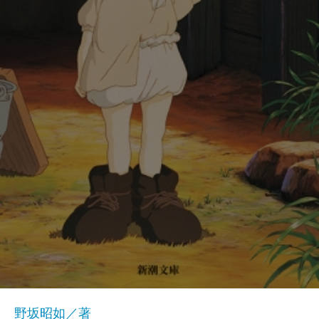
野坂昭如／著