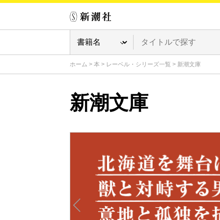
ホーム
>
本
>
レーベル・シリーズ一覧
>
新潮文庫
新潮文庫