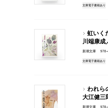
文庫
電子書籍あり
虹いく
川端康成
新潮文庫 978-4
文庫
電子書籍あり
われら
大江健三
新潮文庫 978-4