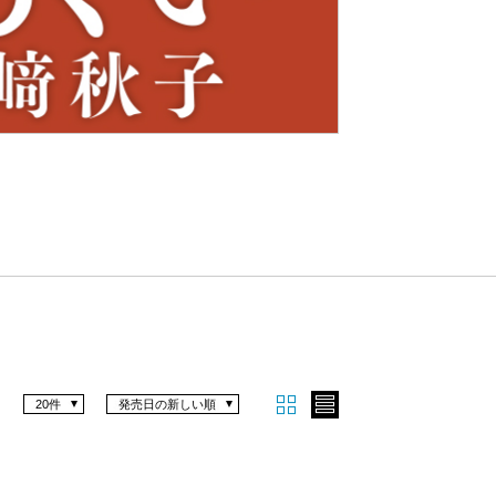
Nex
t
20件
発売日の新しい順