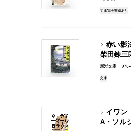
文庫
電子書籍あり
赤い影
柴田錬三
新潮文庫 978-4
文庫
イワン
A・ソル