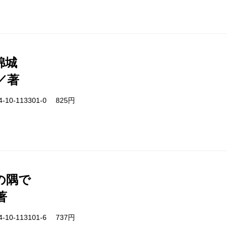
錦城
／著
-10-113301-0 825円
の隅で
著
-10-113101-6 737円