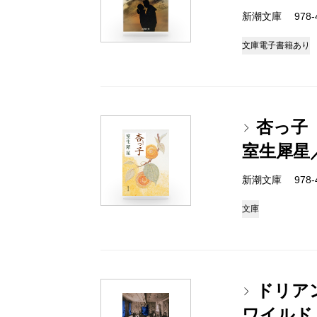
新潮文庫 978-4
文庫
電子書籍あり
杏っ子
室生犀星
新潮文庫 978-4
文庫
ドリア
ワイルド