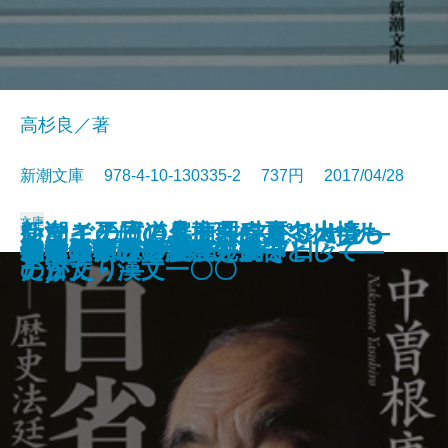
高杉良／著
新潮文庫 978-4-10-130335-2 737円 2017/04/28
文庫
いなごの日／クール・ミリオン―
ケーキ王子の名推理(スペシャリ
シマイチ古道具商―春夏冬人情も
新潮ことばの扉 教科書で出会っ
細胞異植
冬虫夏草
卵を産めない郭公
オリヴァー・ツイスト
カカノムモノ
青年のための読書クラブ
乗合船―慶次郎縁側日記―
自覚―隠蔽捜査5.5―
組織に埋れず
自省録―歴史法廷の被告として―
親鸞「四つの謎」を解く
春山入り
チャップリン自伝―若き日々―
かくも水深き不在
仙丹の契り―僕僕先生―
磁極反転の日
ナサニエル・ウエスト傑作選―
テ)2
のがたり―
た古文・漢文一〇〇