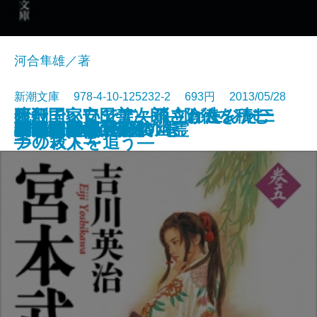
河合隼雄／著
新潮文庫 978-4-10-125232-2 693円 2013/05/28
暗殺国家ロシア―消されたジャー
銀行王 安田善次郎―陰徳を積む
死刑でいいです―孤立が生んだ二
半島の密使〔上〕
半島の密使〔下〕
禁猟区
Kiss
三国志(七) 望蜀の巻
撃てない警官
パスタマシーンの幽霊
こころの最終講義
宮本武蔵(五)
夏の水の半魚人
居酒屋百名山
晴子情歌〔上〕
晴子情歌〔下〕
三国志(六) 赤壁の巻
新徴組
橘花抄
下天を謀る〔上〕
文庫
電子書籍あり
ナリストを追う―
―
つの殺人―