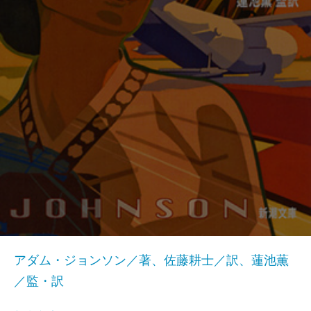
アダム・ジョンソン／著、佐藤耕士／訳、蓮池薫
／監・訳