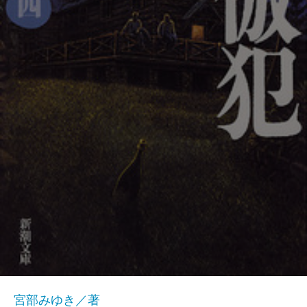
宮部みゆき／著