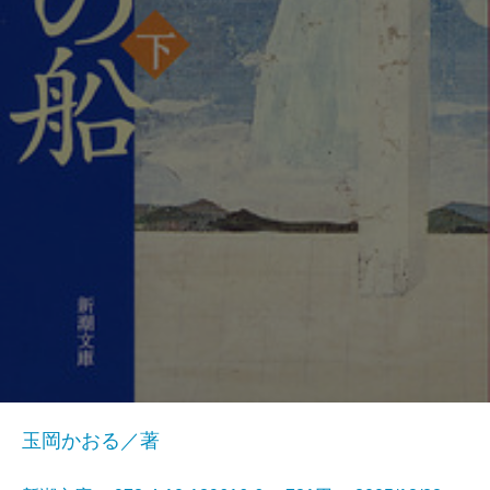
玉岡かおる／著