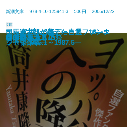
新潮文庫 978-4-10-125941-3 506円 2005/12/22
文庫
司馬遼太郎が考えたこと 14―エ
ヨッパ谷への降下―自選ファンタ
司馬遼太郎が考えたこと 13―エ
模倣犯〔四〕
模倣犯〔五〕
文人暴食
天涯の船〔上〕
天涯の船〔下〕
文明の憂鬱
祖国とは国語
コーランを知っていますか
不味い！
アブラクサスの祭
女の勲章〔上〕
女の勲章〔下〕
けものみち〔上〕
けものみち〔下〕
模倣犯〔一〕
模倣犯〔二〕
模倣犯〔三〕
ッセイ1987.5～1990.10―
ジー傑作集―
ッセイ1985.1～1987.5―