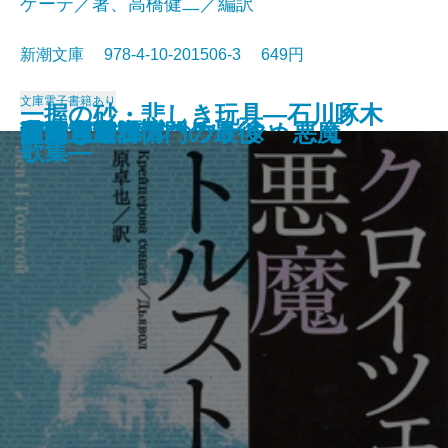
ゲーテ／著、高橋健二／編訳
新潮文庫 978-4-10-201506-3 649円
文庫
電子書籍あり
一握の砂・悲しき玩具―石川啄木
愛と死
絵のない絵本
田舎教師
変身
硝子戸の中
田園交響楽
倫敦塔・幻影の盾
光あるうち光の中を歩め
真理先生
ゲーテ格言集
クロイツェル・ソナタ 悪魔
行人
人間ぎらい
蒲団・重右衛門の最後
こころ
白鯨〔下〕
白鯨〔上〕
彼岸過迄
ぼく東綺譚
歌集―