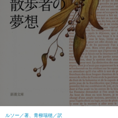
ルソー／著、青柳瑞穂／訳