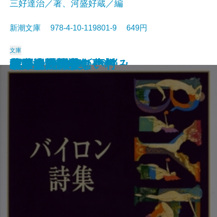
三好達治／著、河盛好蔵／編
新潮文庫 978-4-10-119801-9 649円
文庫
孤独な散歩者の夢想
ゲーテ詩集
脂肪の塊・テリエ館
パルムの僧院〔下〕
巴里の憂鬱
若きウェルテルの悩み
ハイネ詩集
女の一生
パルムの僧院〔上〕
三好達治詩集
バイロン詩集
春琴抄
風立ちぬ・美しい村
ヴィヨンの妻
北原白秋詩集
萩原朔太郎詩集
ヘッセ詩集
春の嵐
椿姫
春