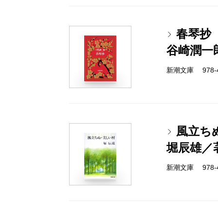
春琴抄
谷崎潤一
新潮文庫 978-4
風立ち
堀辰雄／
新潮文庫 978-4