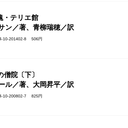
塊・テリエ館
サン／著、青柳瑞穂／訳
-10-201402-8 506円
の僧院〔下〕
ール／著、大岡昇平／訳
-10-200802-7 825円