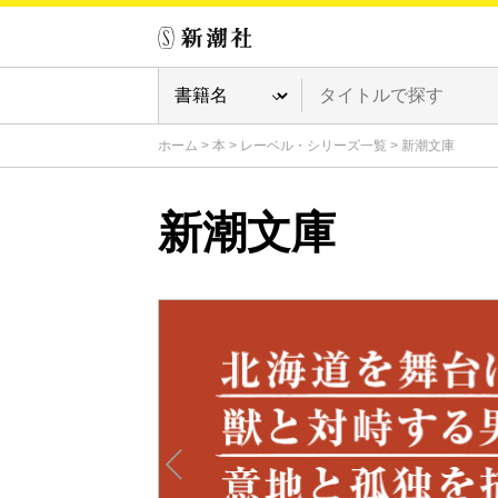
ホーム
>
本
>
レーベル・シリーズ一覧
>
新潮文庫
新潮文庫