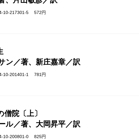
-10-217301-5 572円
生
サン／著、新庄嘉章／訳
-10-201401-1 781円
の僧院〔上〕
ール／著、大岡昇平／訳
-10-200801-0 825円