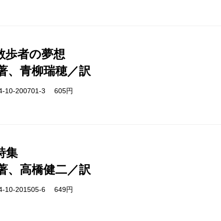
散歩者の夢想
著、青柳瑞穂／訳
-10-200701-3 605円
詩集
著、高橋健二／訳
-10-201505-6 649円