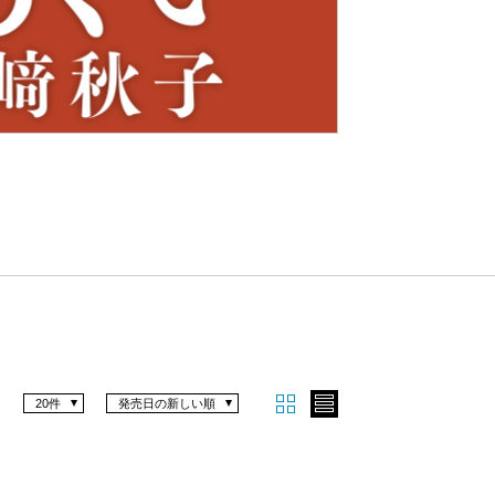
Nex
t
20件
発売日の新しい順