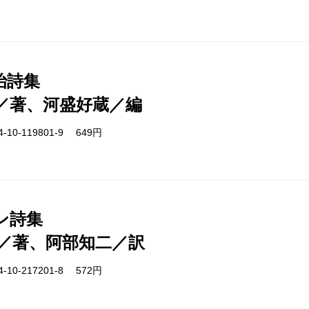
治詩集
／著、河盛好蔵／編
-10-119801-9 649円
ン詩集
／著、阿部知二／訳
-10-217201-8 572円