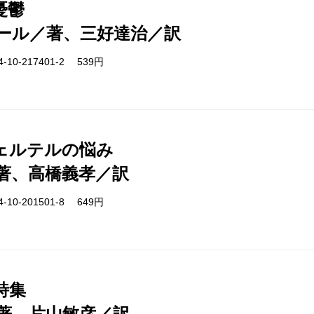
憂鬱
ール／著、三好達治／訳
-10-217401-2 539円
ェルテルの悩み
著、高橋義孝／訳
-10-201501-8 649円
詩集
著、片山敏彦／訳