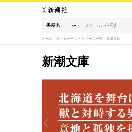
ホーム
>
本
>
レーベル・シリーズ一覧
>
新潮文庫
新潮文庫