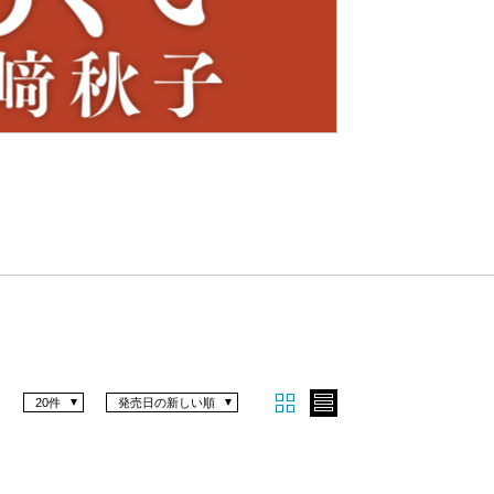
Nex
t
20件
発売日の新しい順