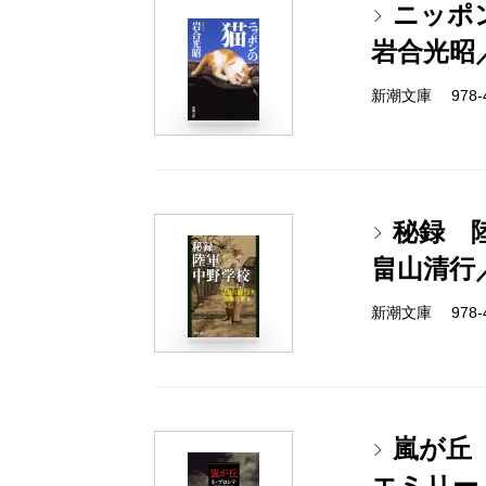
ニッポ
岩合光昭
新潮文庫 978-4-
秘録 
畠山清行
新潮文庫 978-4-
嵐が丘
エミリー