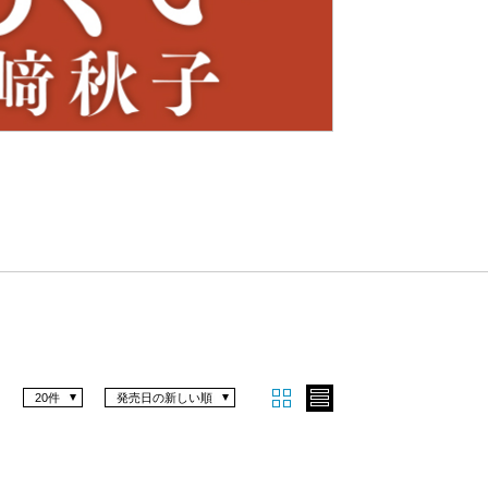
Nex
t
20件
発売日の新しい順