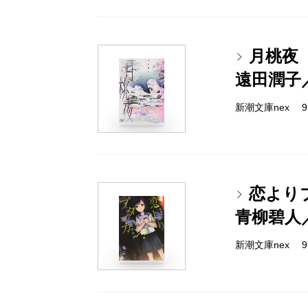
月桃夜
遠田潤子
新潮文庫nex 978
恋より
青柳碧人
新潮文庫nex 978