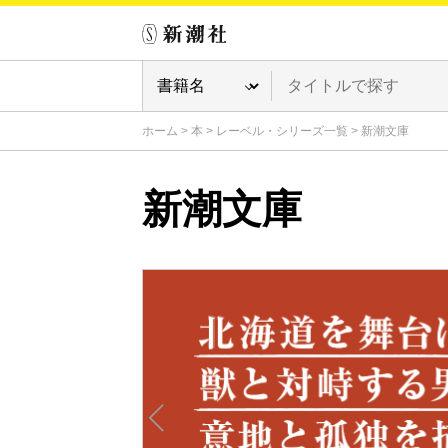
ホーム
>
本
>
レーベル・シリーズ一覧
>
新潮文庫
新潮文庫