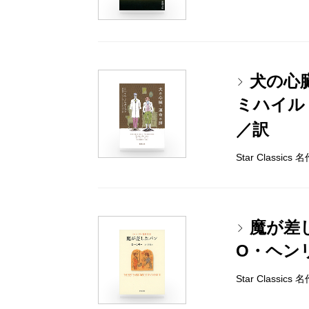
犬の心
ミハイル
／訳
Star Classi
魔が差
O・ヘン
Star Classi