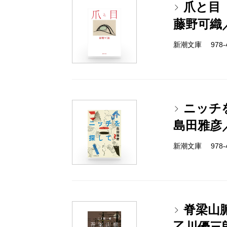
爪と目
藤野可織
新潮文庫 978-4-
ニッチ
島田雅彦
新潮文庫 978-4-
脊梁山
乙川優三