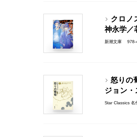
クロノス
神永学／
新潮文庫 978-4-
怒りの
ジョン・
Star Classi