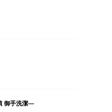
 御手洗潔―