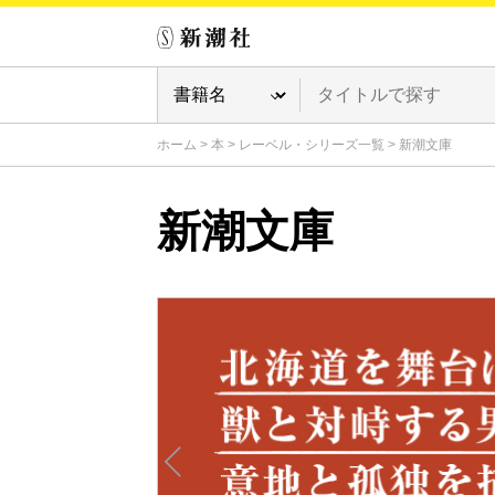
ホーム
>
本
>
レーベル・シリーズ一覧
>
新潮文庫
新潮文庫