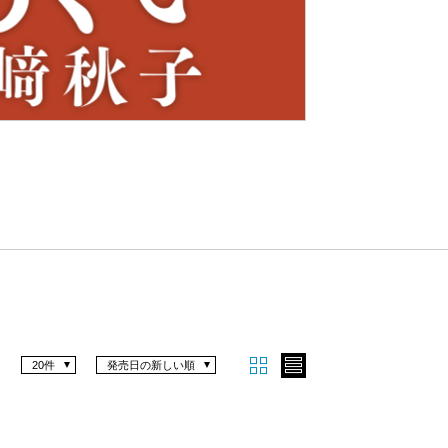
Nex
t
20件
発売日の新しい順