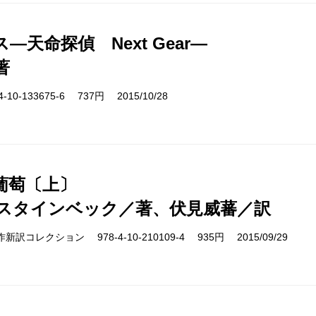
―天命探偵 Next Gear―
著
10-133675-6 737円 2015/10/28
葡萄〔上〕
スタインベック／著、伏見威蕃／訳
cs 名作新訳コレクション 978-4-10-210109-4 935円 2015/09/29