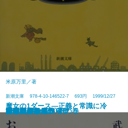
米原万里／著
新潮文庫 978-4-10-146522-7 693円 1999/12/27
魔女の1ダース―正義と常識に冷
赤光
夫婦の一日
アントニオ猪木自伝
ノーザンライツ
海峡の光
凍える牙
疫病神
断崖、その冬の
一億円もらったら
お目出たき人
行きつけの店
みだれ髪
堀部安兵衛〔上〕
堀部安兵衛〔下〕
陋巷に在り〔6〕劇の巻
あなたが欲しい
アニマル・ロジック
白洲正子自伝
黄落
や水を浴びせる13章―