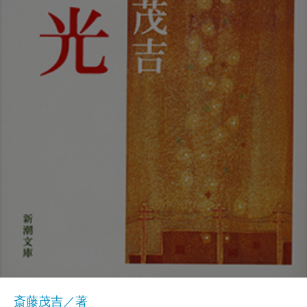
斎藤茂吉／著