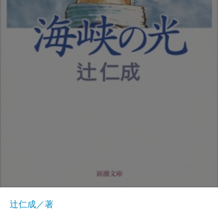
辻仁成／著