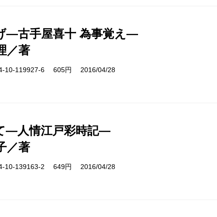
げ―古手屋喜十 為事覚え―
理／著
10-119927-6 605円 2016/04/28
て―人情江戸彩時記―
子／著
10-139163-2 649円 2016/04/28