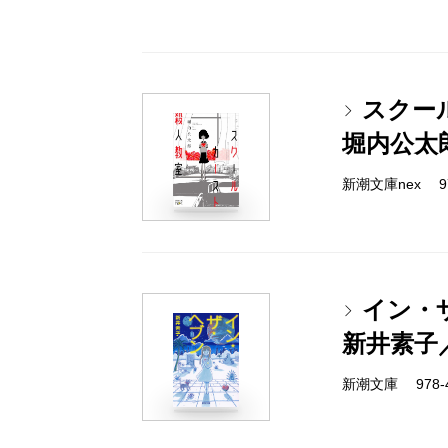
スクー
堀内公太
新潮文庫nex 978
イン・
新井素子
新潮文庫 978-4-