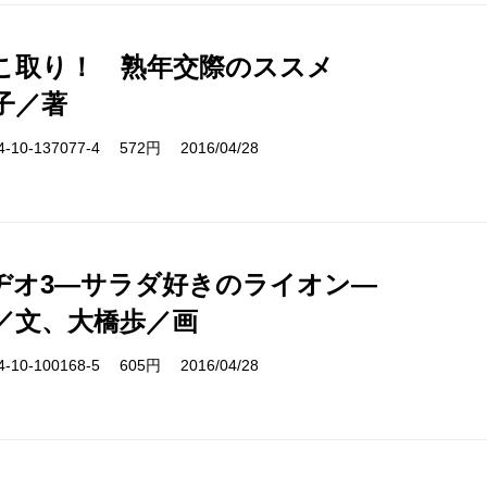
こ取り！ 熟年交際のススメ
子／著
10-137077-4 572円 2016/04/28
ヂオ3―サラダ好きのライオン―
／文、大橋歩／画
10-100168-5 605円 2016/04/28