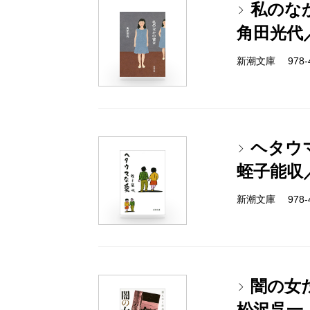
私のな
角田光代
新潮文庫 978-4-
ヘタウ
蛭子能収
新潮文庫 978-4-
闇の女
松沢呉一