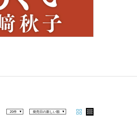
Nex
t
20件
発売日の新しい順