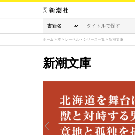
ホーム
>
本
>
レーベル・シリーズ一覧
>
新潮文庫
新潮文庫