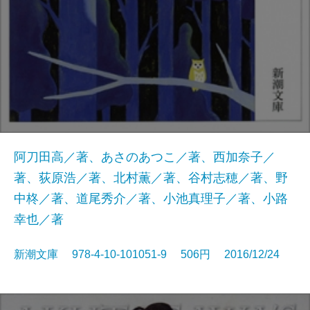
阿刀田高／著、あさのあつこ／著、西加奈子／
著、荻原浩／著、北村薫／著、谷村志穂／著、野
中柊／著、道尾秀介／著、小池真理子／著、小路
幸也／著
新潮文庫 978-4-10-101051-9 506円 2016/12/24