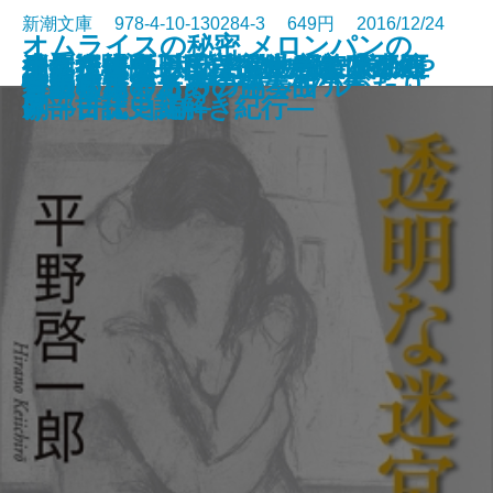
新潮文庫 978-4-10-130284-3 649円 2016/12/24
オムライスの秘密 メロンパンの
生れて来た以上は、生きねばなら
発掘狂騒史―「岩宿」から「神の
少年探偵団―私立探偵 明智小五郎
泣くなブタカン！～池谷美咲の演
消えた海洋王国 吉備物部一族の正
身体巡礼―ドイツ・オーストリ
ポケット版 大阪名物―なにわみや
謎―人気メニュー誕生ものがたり
盲目的な恋と友情
銀婚式
眠れなくなる 夢十夜
芥川症
悟浄出立
炎路を行く者―守り人作品集―
透明な迷宮
トワイライト・シャッフル
貘の檻
女王のポーカー
吾輩も猫である
首折り男のための協奏曲
ぬ―漱石珠玉の言葉―
手」まで―
―
劇部日誌～
体―古代史謎解き紀行―
ア・チェコ編―
げ―
―