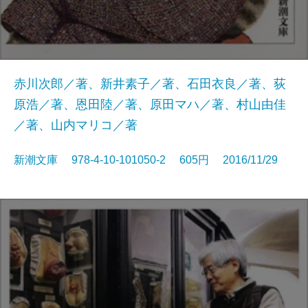
赤川次郎／著、新井素子／著、石田衣良／著、荻
原浩／著、恩田陸／著、原田マハ／著、村山由佳
／著、山内マリコ／著
新潮文庫 978-4-10-101050-2 605円 2016/11/29