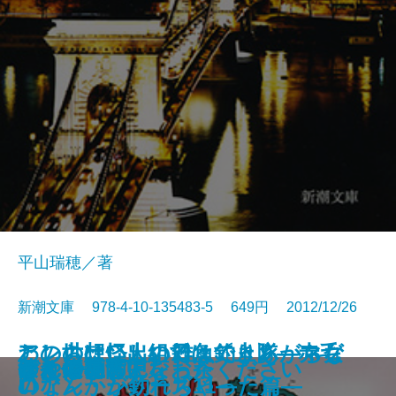
平山瑞穂／著
新潮文庫 978-4-10-135483-5 649円 2012/12/26
わしらは怪しい雑魚釣り隊―マグ
この世は二人組ではできあがらな
アンの想い出の日々〔上〕―赤毛
悪意の手記
古事記の禁忌 天皇の正体
さびしい女神―僕僕先生―
エデン
豊国神宝
乙女の密告
チッチと子
東の海神 西の滄海 十二国記
思い出コロッケ
あの日の僕らにさよなら
すれ違う背中を
ぼくは猟師になった
蒼き信長〔上〕
蒼き信長〔下〕
つやのよる
ゆんでめて
つくも神さん、お茶ください
ロなんかが釣れちゃった篇―
い
のアン・シリーズ11―