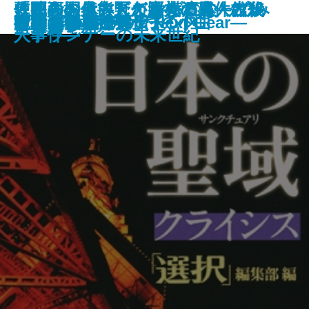
人間をお休みしてヤギになってみ
甦る殺人者―天久鷹央の事件カル
「死の国」熊野と巡礼の道―古代
〈映画の見方〉がわかる本 ブレ
使用人探偵シズカ―横濱異人館殺
なりたい
彼女を愛した遺伝子
随想 春夏秋冬
トットひとり
ブラック オア ホワイト
くちびる遊び
夜の木の下で
日本の聖域 クライシス
リカバリー
サナキの森
彼女たちの売春
電車道
アレス―天命探偵 Next Gear―
ジュンのための6つの小曲
文明の子
た結果
テ―
史謎解き紀行―
ードランナーの未来世紀
人事件―