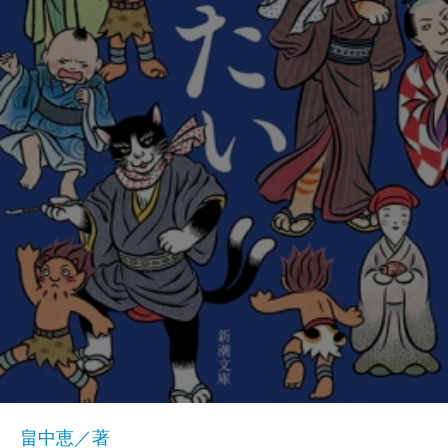
畠中恵／著