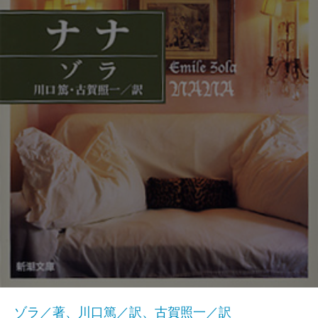
ゾラ／著、川口篤／訳、古賀照一／訳