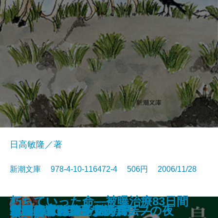
日高敏隆／著
新潮文庫 978-4-10-116472-4 506円 2006/11/28
朽ちていった命―被曝治療83日間
ナナ
ぱいかじ南海作戦
卒業
潤一
狐笛のかなた
魂萌え！〔上〕
魂萌え！〔下〕
メリーゴーランド
オドオドの頃を過ぎても
人間はどこまで動物か
ねこのばば
ロリータ
女刑事音道貴子 嗤う闇
セックスボランティア
天国はまだ遠く
蛍の行方―お鳥見女房―
窓際OL トホホな朝ウフフの夜
家守綺譚
道長の冒険―平安妖異伝―