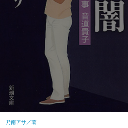
乃南アサ／著