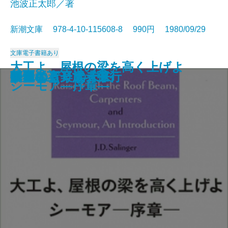
池波正太郎／著
新潮文庫 978-4-10-115608-8 990円 1980/09/29
文庫
電子書籍あり
大工よ、屋根の梁を高く上げよ
アラスカ物語
漂流
官僚たちの夏
新釈遠野物語
笑うな
シェリー詩集
もの思う葦
人情裏長屋
闇の狩人〔上〕
闇の狩人〔下〕
ボクの音楽武者修行
復活〔上〕
復活〔下〕
路傍の石
共犯者
ひとにぎりの未来
華麗なる一族〔上〕
華麗なる一族〔中〕
華麗なる一族〔下〕
シーモア―序章―