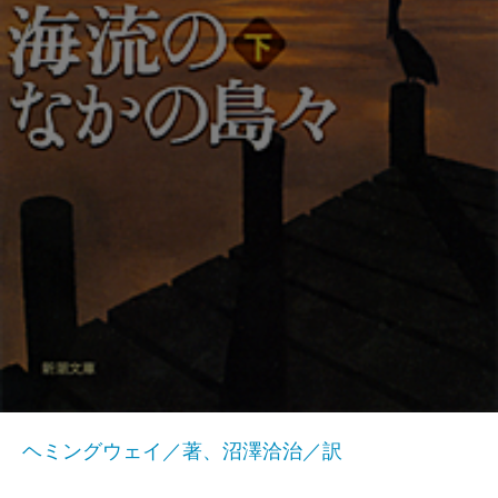
ヘミングウェイ／著、沼澤洽治／訳