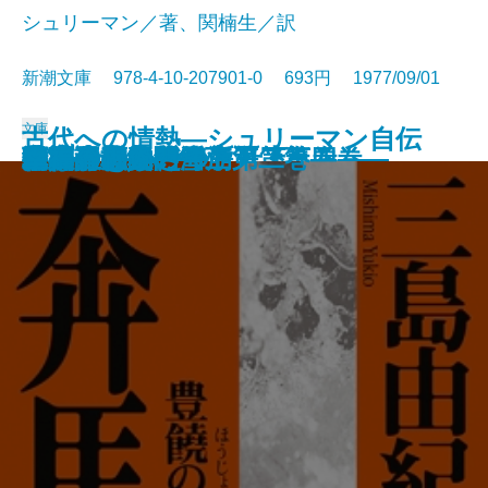
シュリーマン／著、関楠生／訳
新潮文庫 978-4-10-207901-0 693円 1977/09/01
文庫
古代への情熱―シュリーマン自伝
喪失の儀礼
パルタイ
夢魔の標的
天人五衰―豊饒の海・第四巻―
海流のなかの島々〔上〕
海流のなかの島々〔下〕
暁の寺―豊饒の海・第三巻―
果心居士の幻術
百万ドルをとり返せ！
奔馬―豊饒の海・第二巻―
白い服の男
先導者・赤い雪崩
午後の恐竜
彼の生きかた
巨人の磯
宇宙のあいさつ
精神分析入門〔上〕
精神分析入門〔下〕
幸福論
―