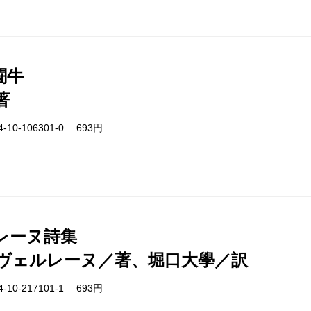
闘牛
著
-10-106301-0 693円
レーヌ詩集
ヴェルレーヌ／著、堀口大學／訳
-10-217101-1 693円