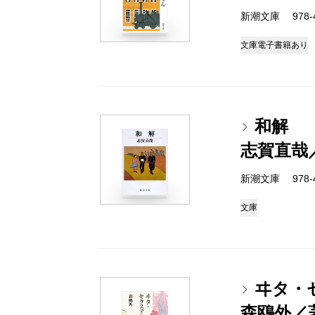
新潮文庫 978-4
文庫
電子書籍あり
和解
志賀直哉
新潮文庫 978-4
文庫
ヰタ・
森鴎外／