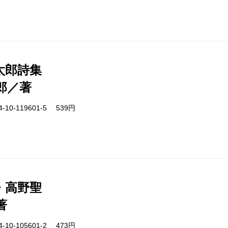
太郎詩集
郎／著
-10-119601-5 539円
・高野聖
著
-10-105601-2 473円