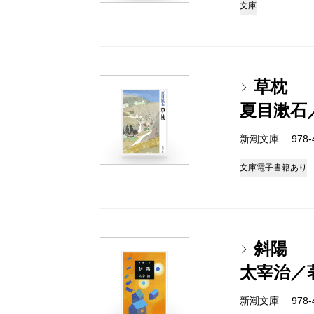
文庫
草枕
夏目漱石
新潮文庫 978-4
文庫
電子書籍あり
斜陽
太宰治／
新潮文庫 978-4