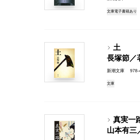
文庫
電子書籍あり
土
長塚節／
新潮文庫 978-4
文庫
真実一
山本有三