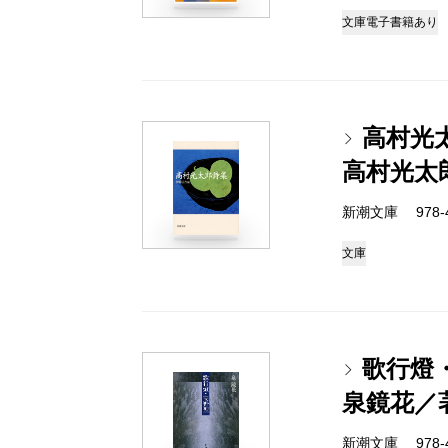
文庫
電子書籍あり
高村光
高村光太
新潮文庫 978-4
文庫
歌行燈
泉鏡花／
新潮文庫 978-4