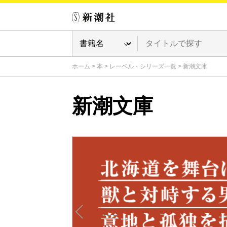
ホーム
>
本
>
レーベル・シリーズ一覧
>
新潮文庫
新潮文庫