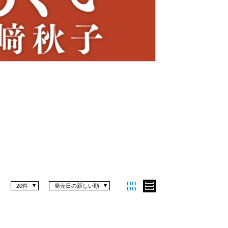
Nex
t
20件
発売日の新しい順