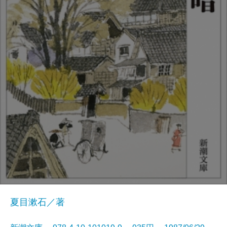
夏目漱石／著