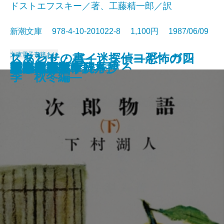
ドストエフスキー／著、工藤精一郎／訳
新潮文庫 978-4-10-201022-8 1,100円 1987/06/09
文庫
電子書籍あり
しあわせの書―迷探偵ヨギ ガン
スタンド・バイ・ミー―恐怖の四
風の盆恋歌
友達・棒になった男
姥ときめき
映画を見ると得をする
明暗
次郎物語〔上〕
次郎物語〔中〕
罪と罰〔上〕
罪と罰〔下〕
次郎物語〔下〕
光抱く友よ
荻窪風土記
風の王国
自家製 文章読本
勇者は語らず
広き迷路
村上朝日堂
刺客 用心棒日月抄
ジーの心霊術―
季 秋冬編―