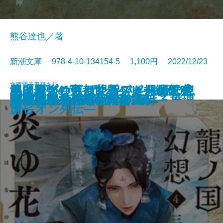
熊谷達也／著
新潮文庫 978-4-10-134154-5 1,100円 2022/12/23
文庫
電子書籍あり
ネイティヴ・サン―アメリカの息
魚は粗がいちばん旨い―粗屋繁盛
悪い麗人―帝都マユズミ探偵研究
美麗島プリズム紀行―きらめく台
地上最強の男―世界ヘビー級チャ
罪の壁
チーズ屋マージュのとろける推理
首里の馬
犬も食わない
まぼろしの城
モナドの領域
すばらしい暗闇世界
我は景祐―幕末仙台流星伝―
龍ノ国幻想4 炎ゆ花の楔
継体天皇―分断された王朝―
月桃夜
約束の果て―黒と紫の国―
ザ・ロイヤルファミリー
いちねんかん
冬の霧―へんろ宿 巻二―
子―
記―
所―
湾―
ンピオン列伝―