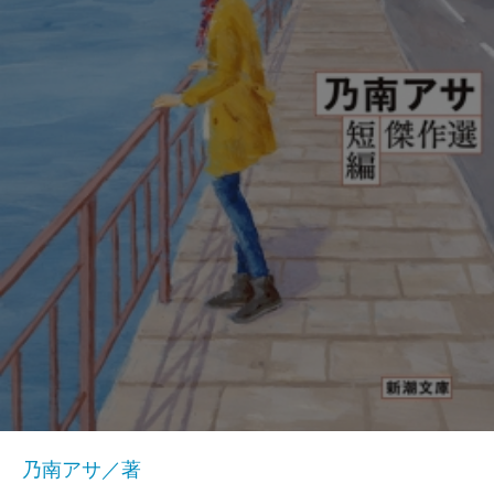
乃南アサ／著