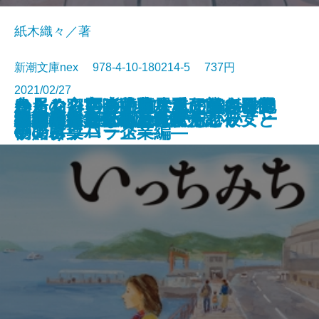
紙木織々／著
新潮文庫nex 978-4-10-180214-5 737円
2021/02/27
少しぐらいの嘘は大目に―向田邦
からくり写楽―蔦屋重三郎、最後
さよならの言い方なんて知らな
いっちみち―乃南アサ短編傑作選
鳥居の密室―世界にただひとりの
わたし、定時で帰ります。2―打
ペインレス〔上〕―私の痛みを抱
夜空に泳ぐチョコレートグラミー
リバース＆リバース
野の春―流転の海 第九部―
地球星人
愛さずにはいられない
絹と明察
残業のあと、朝焼けに佇む彼女と
生きるとか死ぬとか父親とか
春待ち雑貨店 ぷらんたん
結婚のためなら死んでもいい
富山地方鉄道殺人事件
出版禁止 死刑囚の歌
ふたりぐらし
文庫
電子書籍あり
子の言葉―
の賭け―
い。5
―
サンタクロース―
倒！パワハラ企業編―
いて―