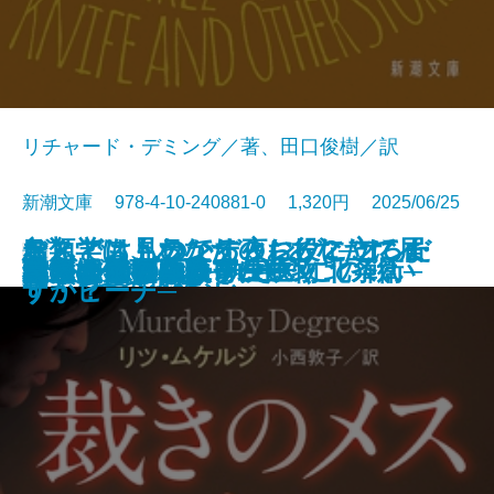
リチャード・デミング／著、田口俊樹／訳
新潮文庫 978-4-10-240881-0 1,320円 2025/06/25
おとどけものです。─あなたに届
なんでも見つかる夜に、こころだ
デス・ストランディング2─オン・
鳥類学は、あなたのお役に立てま
文庫
あしたの名医3─執刀医・北条衛─
美しすぎた薔薇
君といた日の続き
皆のあらばしり
えげつない！ 寄生生物
らんたん
ナルニア国物語7 さいごの戦い
私立探偵マニー・ムーン
裁きのメス
記憶の鍵盤
成瀬は天下を取りにいく
母ちゃんのフラフープ
しろがねの葉
答えは風のなか
いつまで
罠
いた6つの恐怖─
けが見つからない
ザ・ビーチ─
すか？