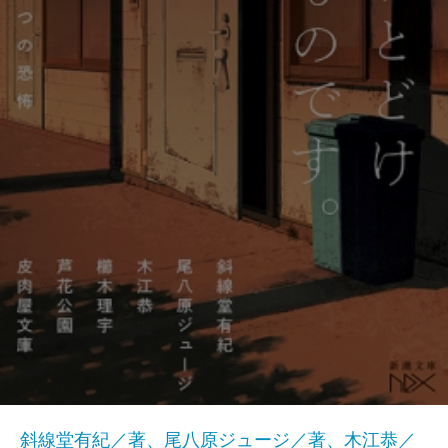
斜線堂有紀／著、尾八原ジュージ／著、木江恭／