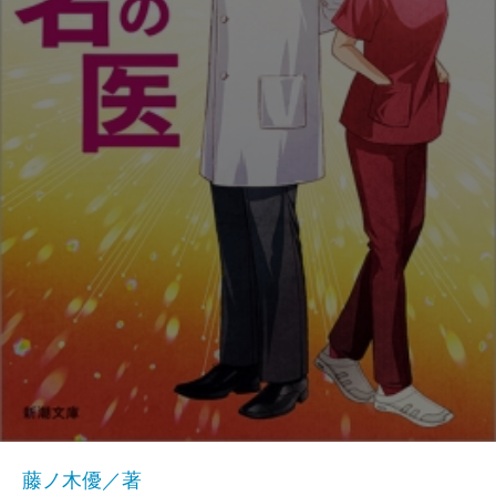
藤ノ木優／著