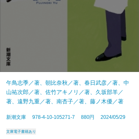
午鳥志季／著、朝比奈秋／著、春日武彦／著、中
山祐次郎／著、佐竹アキノリ／著、久坂部羊／
著、遠野九重／著、南杏子／著、藤ノ木優／著
新潮文庫 978-4-10-105271-7 880円 2024/05/29
文庫
電子書籍あり