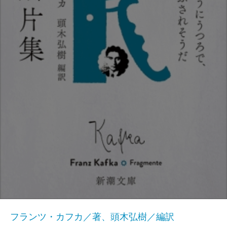
フランツ・カフカ／著、頭木弘樹／編訳