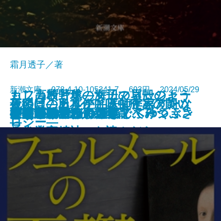
霜月透子／著
新潮文庫 978-4-10-105341-7 693円 2024/05/29
もし高校野球の女子マネージャー
カフカ断片集―海辺の貝殻のよう
夜明けのカルテ―医師作家アンソ
最後に「ありがとう」と言えたな
死の貝―日本住血吸虫症との闘い
夜が明ける
がドラッカーの『イノベーション
ひとりでカラカサさしてゆく
ガイズ＆ドールズ
ぼくの哲学
にうつろで、ひと足でふみつぶさ
天狗屋敷の殺人
祈願成就
フェルメールの憂鬱
神の悪手
こころの散歩
ここに物語が
身代りの女
ブラームスはお好き
決定版カフカ短編集
イデアの再臨
公孫龍 巻二 赤龍篇
文庫
電子書籍あり
ロジー―
ら
―
と企業家精神』を読んだら
れそうだ―