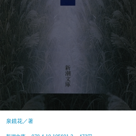
泉鏡花／著