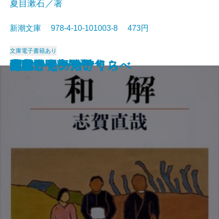
夏目漱石／著
新潮文庫 978-4-10-101003-8 473円
文庫
電子書籍あり
猟銃・闘牛
ヴェルレーヌ詩集
草枕
斜陽
高村光太郎詩集
歌行燈・高野聖
土
真実一路
老妓抄
坊っちゃん
和解
ヰタ・セクスアリス
出家とその弟子
にごりえ・たけくらべ
武蔵野
白痴
青年
雁
それから
門