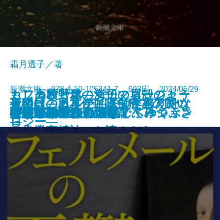
霜月透子／著
新潮文庫 978-4-10-105341-7 693円 2024/05/29
もし高校野球の女子マネージャー
カフカ断片集―海辺の貝殻のよう
夜明けのカルテ―医師作家アンソ
最後に「ありがとう」と言えたな
死の貝―日本住血吸虫症との闘い
夜が明ける
がドラッカーの『イノベーション
ひとりでカラカサさしてゆく
ガイズ＆ドールズ
ぼくの哲学
にうつろで、ひと足でふみつぶさ
天狗屋敷の殺人
祈願成就
フェルメールの憂鬱
神の悪手
こころの散歩
ここに物語が
身代りの女
ブラームスはお好き
決定版カフカ短編集
イデアの再臨
公孫龍 巻二 赤龍篇
文庫
電子書籍あり
ロジー―
ら
―
と企業家精神』を読んだら
れそうだ―