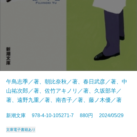
午鳥志季／著、朝比奈秋／著、春日武彦／著、中
山祐次郎／著、佐竹アキノリ／著、久坂部羊／
著、遠野九重／著、南杏子／著、藤ノ木優／著
新潮文庫 978-4-10-105271-7 880円 2024/05/29
文庫
電子書籍あり