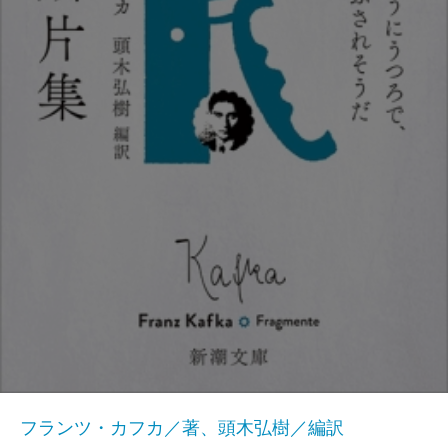
フランツ・カフカ／著、頭木弘樹／編訳