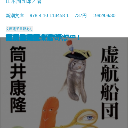
山本周五郎／著
新潮文庫 978-4-10-113458-1 737円 1992/09/30
文庫
電子書籍あり
本を読む女
魔術はささやく
クラインの壺
ベルリン飛行指令
こんなふうに死にたい
どんぐり民話館
賊将
夢のように日は過ぎて
マキアヴェッリ語録
与之助の花
虚航船団
井上成美
海馬
村上朝日堂 はいほー！
本居宣長〔上〕
本居宣長〔下〕
高円寺純情商店街
原っぱ
風雲海南記
状況曲線〔上〕