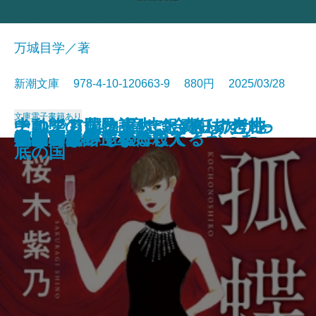
万城目学／著
新潮文庫 978-4-10-120663-9 880円 2025/03/28
文庫
電子書籍あり
このクリニックはつぶれます！─
中動態の世界─意志と責任の考古
それでも僕は東大に合格したかっ
ナルニア国物語4 銀のいすと地
河を渡って木立の中へ
逃げろ逃げろ逃げろ！
灼熱の魂
銃を持つ花嫁
光の犬
東大なんか入らなきゃよかった
あの子とQ
孤蝶の城
春のこわいもの
アマチュア
母親になって後悔してる
族長の秋
美澄真白の正なる殺人
小暮写眞館〔上〕
小暮写眞館〔下〕
沈むフランシス
医療コンサル高柴一香の診断─
学─
た─偏差値35からの大逆転─
底の国