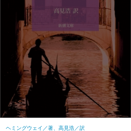
ヘミングウェイ／著、高見浩／訳