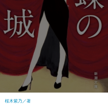
桜木紫乃／著