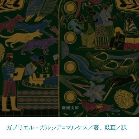
ガブリエル・ガルシア=マルケス／著、鼓直／訳