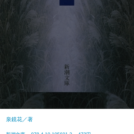
泉鏡花／著