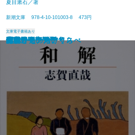
夏目漱石／著
新潮文庫 978-4-10-101003-8 473円
文庫
電子書籍あり
猟銃・闘牛
ヴェルレーヌ詩集
草枕
斜陽
高村光太郎詩集
歌行燈・高野聖
土
真実一路
老妓抄
坊っちゃん
和解
ヰタ・セクスアリス
出家とその弟子
にごりえ・たけくらべ
武蔵野
白痴
青年
雁
それから
門