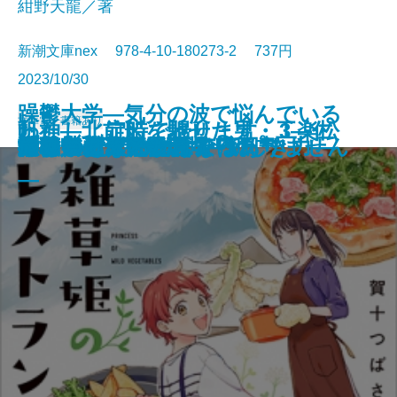
紺野天龍／著
新潮文庫nex 978-4-10-180273-2 737円
2023/10/30
躁鬱大学―気分の波で悩んでいる
文庫
電子書籍あり
わたし、定時で帰ります。3―仁
帆神―北前船を馳せた男・工楽松
世の中と足並みがそろわない
もう一杯だけ飲んで帰ろう。
女たち三百人の裏切りの書
計算する生命
もういちど
千羽鶴
悪なき殺人
幽世の薬剤師5
雑草姫のレストラン
神よ憐れみたまえ
モテの壁
いつかたこぶねになる日
外科室・天守物語
ギリシア人の物語4―新しき力―
小島
掲載禁止 撮影現場
のは、あなただけではありません
旅のつばくろ
義なき賃上げ闘争編―
右衛門―
―