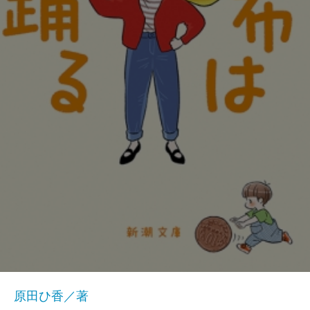
原田ひ香／著