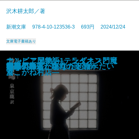
沢木耕太郎／著
新潮文庫 978-4-10-123536-3 693円 2024/12/24
文庫
電子書籍あり
黒雪姫と七人の怪物 最愛の人を
ぼけますから、よろしくお願いし
つゆのあとさき・カッフェー一夕
キャラヴァンは進む─銀河を渡るI
ナルニア国物語1 ライオンと魔
コンビニ兄弟4―テンダネス門司
戦車兵の栄光─マチルダ単騎行─
殺されたので黒衣の悪女になって
紫姫の国〔上〕
紫姫の国〔下〕
工藤會事件
財布は踊る
晴れの日散歩
少年の君
守り刀のうた
堕天の誘惑 幽世の薬剤師
熔果
邯鄲の島遥かなり〔下〕
救国ゲーム
もういちど、あなたと食べたい
ベージュ
ます。 おかえりお母さん
話
─
女
港こがね村店―
復讐を誓います